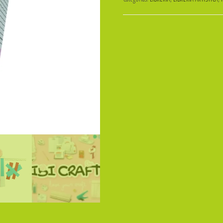
PLASTICA
(MULTIPLE
12
EN
1)
ibicraft
400007
cantidad