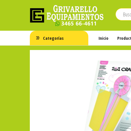
Saltar
al
contenido
Grivarello
Whatsapp:
3465-
Equipamientos
Categorías
Inicio
Produc
664611