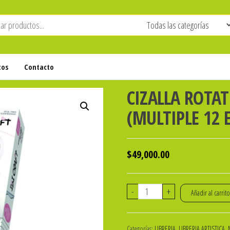
tos
Contacto
CIZALLA ROTAT
(MULTIPLE 12 E
$
49,000.00
CIZALLA
-
+
Añadir al carrit
ROTATIVA
A4
Categorías:
LIBRERIA
,
LIBRERIA ARTISTICA
,