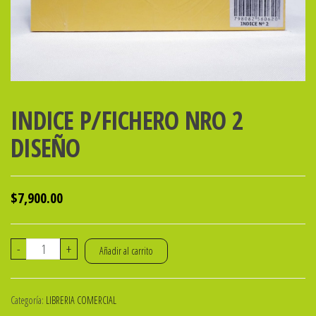
INDICE P/FICHERO NRO 2
DISEÑO
$
7,900.00
INDICE
-
+
Añadir al carrito
P/FICHERO
NRO
Categoría:
LIBRERIA COMERCIAL
2