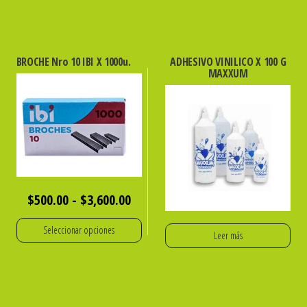
BROCHE Nro 10 IBI X 1000u.
ADHESIVO VINILICO X 100 G
MAXXUM
Rango
$
500.00
-
$
3,600.00
de
Seleccionar opciones
Leer más
precios:
Este
desde
producto
$500.00
tiene