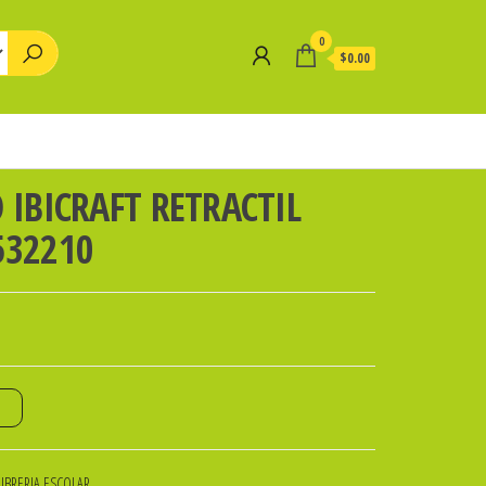
0
$0.00
O IBICRAFT RETRACTIL
532210
o
LIBRERIA ESCOLAR