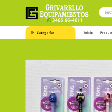
Saltar
al
contenido
Grivarello
Whatsapp:
3465-
Equipamientos
Categorías
Inicio
Produc
664611