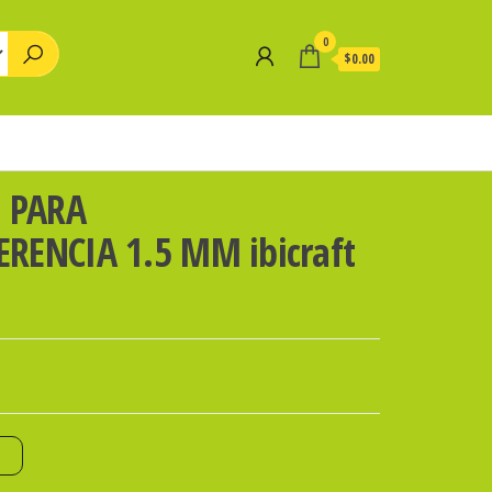
0
$0.00
O PARA
ENCIA 1.5 MM ibicraft
o