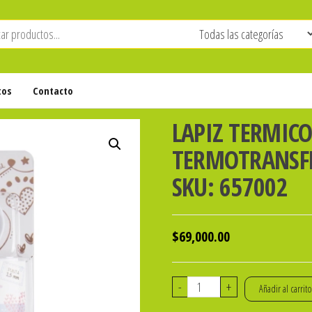
tos
Contacto
LAPIZ TERMIC
TERMOTRANSFER
SKU: 657002
$
69,000.00
LAPIZ
-
+
Añadir al carrit
TERMICO