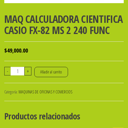
MAQ CALCULADORA CIENTIFICA
CASIO FX-82 MS 2 240 FUNC
$
49,000.00
MAQ
-
+
Añadir al carrito
CALCULADORA
CIENTIFICA
Categoría:
MAQUINAS DE OFICINAS Y COMERCIOS
CASIO
FX-
82
Productos relacionados
MS
2