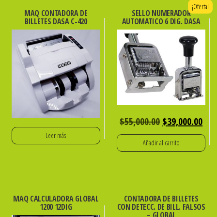
¡Oferta!
240
MAQ CONTADORA DE
SELLO NUMERADOR
BILLETES DASA C-420
AUTOMATICO 6 DIG. DASA
FUNC
cantidad
El
El
$
55,000.00
$
39,000.00
precio
pre
Leer más
Añadir al carrito
original
act
era:
es:
$55,000.00.
$39
MAQ CALCULADORA GLOBAL
CONTADORA DE BILLETES
1200 12DIG
CON DETECC. DE BILL. FALSOS
– GLOBAL