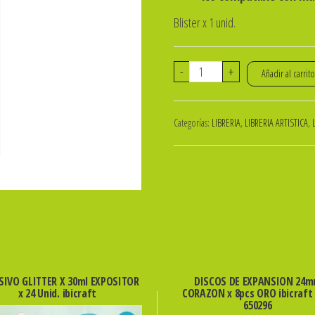
Blister x 1 unid.
Marcador
-
+
Añadir al carrit
artístico
Alloy
Categorías:
LIBRERIA
,
LIBRERIA ARTISTICA
,
Blender
FILGO
cantidad
SIVO GLITTER X 30ml EXPOSITOR
DISCOS DE EXPANSION 24
x 24 Unid. ibicraft
CORAZON x 8pcs ORO ibicraft
650296