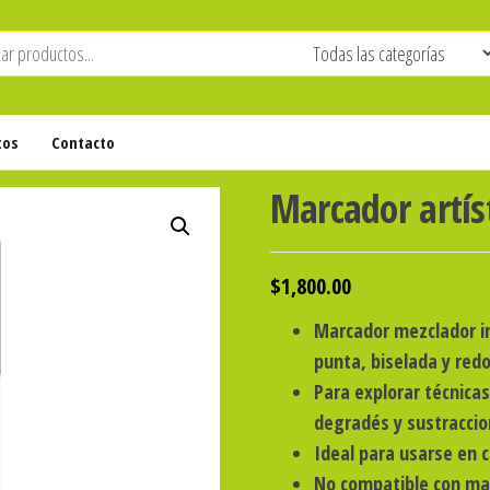
tos
Contacto
Marcador artís
$
1,800.00
Marcador mezclador in
punta, biselada y red
Para explorar técnica
degradés y sustraccio
Ideal para usarse en 
No compatible con mar