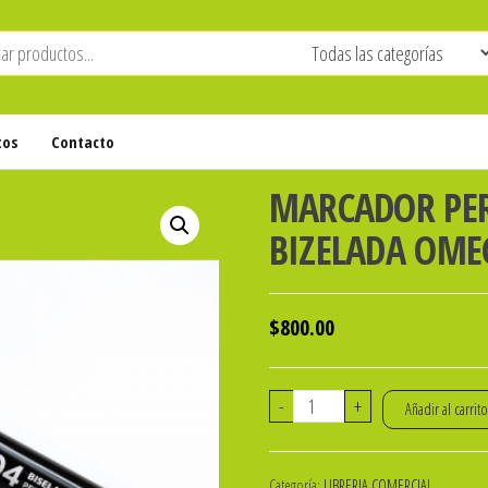
tos
Contacto
MARCADOR PE
BIZELADA OMEG
$
800.00
MARCADOR
-
+
Añadir al carrit
PERMANENTE
NEGRO
Categoría:
LIBRERIA COMERCIAL