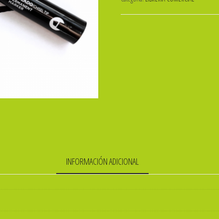
PTA
BIZELADA
OMEGA
404
ibi
cantidad
INFORMACIÓN ADICIONAL