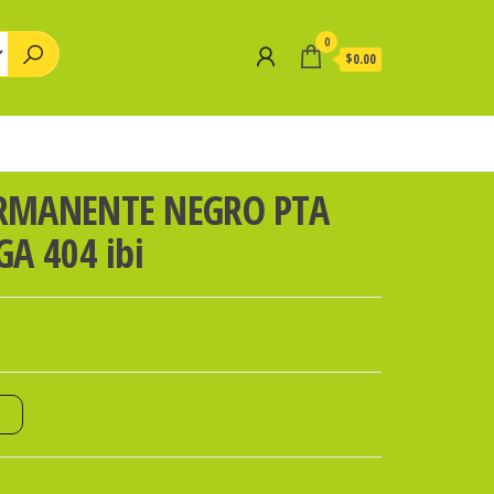
0
$0.00
RMANENTE NEGRO PTA
A 404 ibi
o