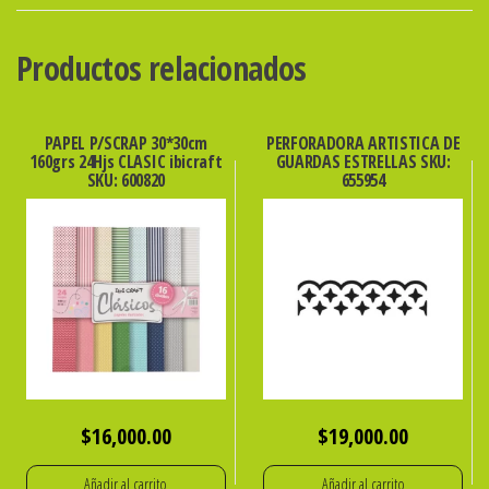
35mm.
x
Productos relacionados
5.000
SKU:
130205
PAPEL P/SCRAP 30*30cm
PERFORADORA ARTISTICA DE
160grs 24Hjs CLASIC ibicraft
GUARDAS ESTRELLAS SKU:
cantidad
SKU: 600820
655954
$
16,000.00
$
19,000.00
Añadir al carrito
Añadir al carrito