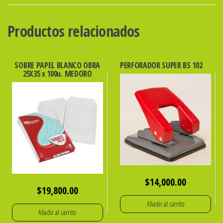
CK05010
LUJO
Productos relacionados
ibi
cantidad
SOBRE PAPEL BLANCO OBRA
PERFORADOR SUPER BS 102
25X35 x 100u. MEDORO
$
14,000.00
$
19,800.00
Añadir al carrito
Añadir al carrito