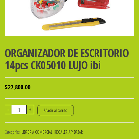
ORGANIZADOR DE ESCRITORIO
14pcs CK05010 LUJO ibi
$
27,800.00
ORGANIZADOR
-
+
Añadir al carrito
DE
ESCRITORIO
Categorías:
LIBRERIA COMERCIAL
,
REGALERIA Y BAZAR
14pcs