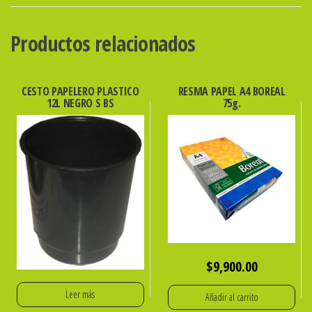
X
50u.
Productos relacionados
EZCO
cantidad
CESTO PAPELERO PLASTICO
RESMA PAPEL A4 BOREAL
12L NEGRO S BS
75g.
$
9,900.00
Leer más
Añadir al carrito