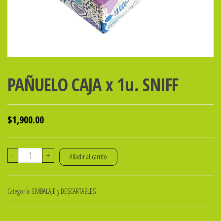
PAÑUELO CAJA x 1u. SNIFF
$
1,900.00
PAÑUELO
-
+
Añadir al carrito
CAJA
x
Categoría:
EMBALAJE y DESCARTABLES
1u.
SNIFF