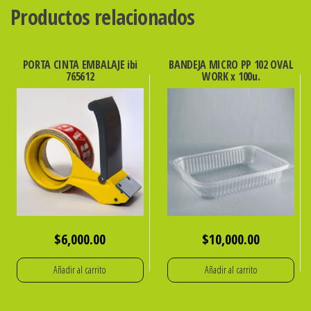
cantidad
Productos relacionados
PORTA CINTA EMBALAJE ibi
BANDEJA MICRO PP 102 OVAL
765612
WORK x 100u.
$
6,000.00
$
10,000.00
Añadir al carrito
Añadir al carrito