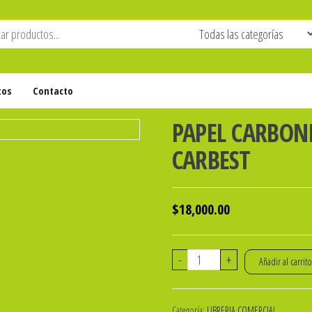
tos
Contacto
PAPEL CARBONI
CARBEST
$
18,000.00
PAPEL
-
+
Añadir al carrit
CARBONICO
OFICIO
Categoría:
LIBRERIA COMERCIAL