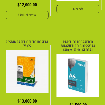
$
12,000.00
Leer más
Añadir al carrito
RESMA PAPEL OFICIO BOREAL
PAPEL FOTOGRAFICO
75 GS
MAGNETICO GLOSSY A4
640grs. X 1h. GLOBAL
$
13,000.00
$
1,500.00