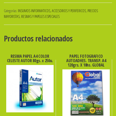
GLOSSY
Categorías:
INSUMOS INFORMATICOS, ACCESORIOS Y PERIFERICOS
,
PRECIOS
A4
MAYORISTAS
,
RESMAS Y PAPELES ESPECIALES
190grs.
X
50hs.
Productos relacionados
ibi
cantidad
RESMA PAPEL A4 COLOR
PAPEL FOTOGRAFICO
CELESTE AUTOR 80gs. x 250u.
AUTOADHES. TRANSP. A4
120grs. X 10hs. GLOBAL