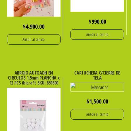
Mm.)
De
$
990.00
100
$
4,900.00
Grs.
Añadir al carrito
GLOBAL
Añadir al carrito
cantidad
ABROJO AUTOADH EN
CARTUCHERA C/CIERRE DE
CIRCULOS 1.5mm PLANCHA x
TELA
12 PCS ibicraft SKU: 659600
$
1,500.00
Añadir al carrito