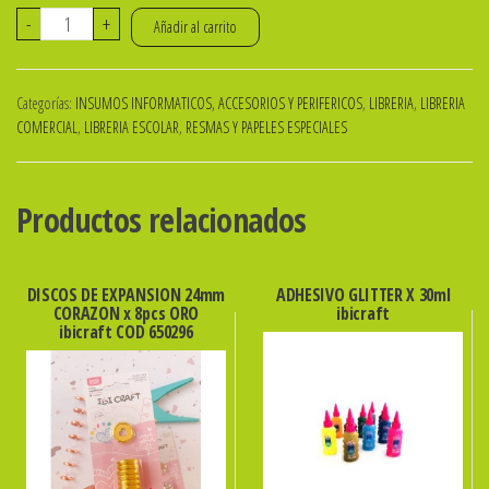
Papel
-
+
Añadir al carrito
Sublimación
Coated
Categorías:
INSUMOS INFORMATICOS, ACCESORIOS Y PERIFERICOS
,
LIBRERIA
,
LIBRERIA
Tricapa
COMERCIAL
,
LIBRERIA ESCOLAR
,
RESMAS Y PAPELES ESPECIALES
Premium
95%
Transferencia
Productos relacionados
En
Resma
DISCOS DE EXPANSION 24mm
ADHESIVO GLITTER X 30ml
De
CORAZON x 8pcs ORO
ibicraft
100
ibicraft COD 650296
Hojas
A4
(210
X
297