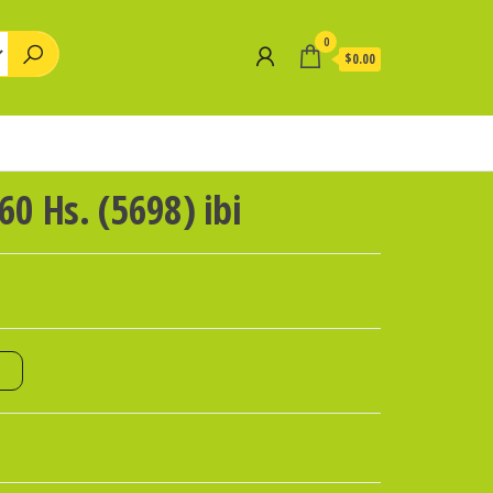
0
$0.00
0 Hs. (5698) ibi
o