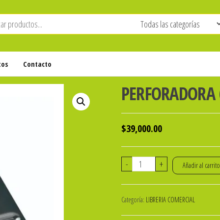
tos
Contacto
PERFORADORA 6
$
39,000.00
PERFORADORA
-
+
Añadir al carrit
60
Hs.
Categoría:
LIBRERIA COMERCIAL
(5698)
ibi