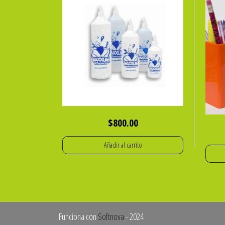
$
800.00
Añadir al carrito
Funciona con
Softnova
- 2024