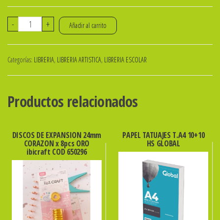
PERFORADORA
-
+
Añadir al carrito
ARTISTICA
17mm
Categorías:
LIBRERIA
,
LIBRERIA ARTISTICA
,
LIBRERIA ESCOLAR
3/4\"
CIRCULO
ibicraft
Productos relacionados
SKU:
655036
cantidad
DISCOS DE EXPANSION 24mm
PAPEL TATUAJES T.A4 10+10
CORAZON x 8pcs ORO
HS GLOBAL
ibicraft COD 650296