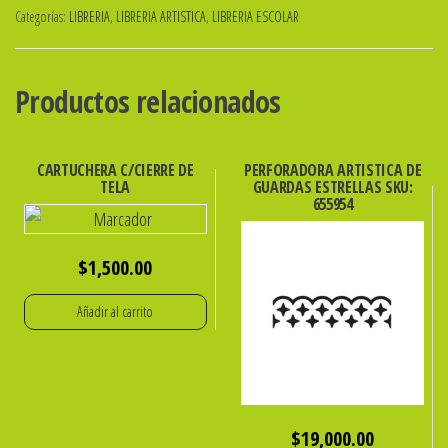
Categorías:
LIBRERIA
,
LIBRERIA ARTISTICA
,
LIBRERIA ESCOLAR
1.5\"
MOÑO
ibicraft
Productos relacionados
SKU:
655421
cantidad
CARTUCHERA C/CIERRE DE
PERFORADORA ARTISTICA DE
TELA
GUARDAS ESTRELLAS SKU:
655954
$
1,500.00
Añadir al carrito
$
19,000.00