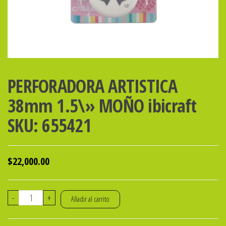
PERFORADORA ARTISTICA
38mm 1.5\» MOÑO ibicraft
SKU: 655421
$
22,000.00
PERFORADORA
-
+
Añadir al carrito
ARTISTICA
38mm