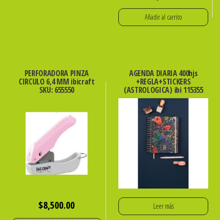
Añadir al carrito
PERFORADORA PINZA
AGENDA DIARIA 400hjs
CIRCULO 6,4 MM ibicraft
+REGLA+STICKERS
SKU: 655550
(ASTROLOGICA) ibi 115355
$
8,500.00
Leer más