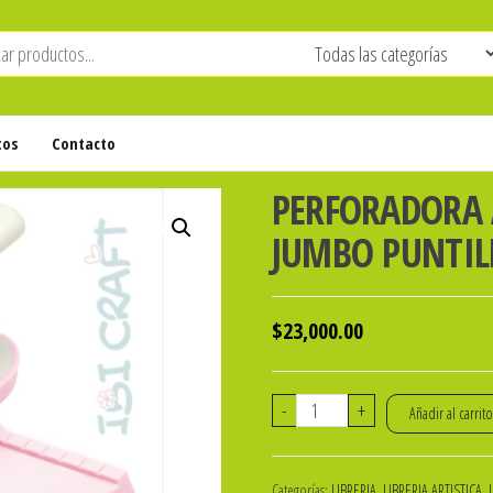
tos
Contacto
PERFORADORA 
JUMBO PUNTILL
$
23,000.00
PERFORADORA
-
+
Añadir al carrit
ARTISTICA
DE
Categorías:
LIBRERIA
,
LIBRERIA ARTISTICA
,