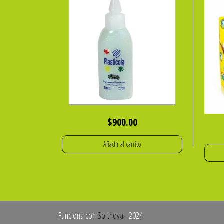
$
900.00
Añadir al carrito
Funciona con
Softnova
- 2024