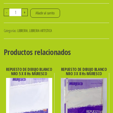
PERFORADORA
-
+
Añadir al carrito
DE
BIJOUTERIE
Categorías:
LIBRERIA
,
LIBRERIA ARTISTICA
COLLAR
38mm
1.5¨
Productos relacionados
ibicraft
COD
655787
REPUESTO DE DIBUJO BLANCO
REPUESTO DE DIBUJO BLANCO
NRO 5 X 8 Hs MURESCO
NRO 3 X 8 Hs MURESCO
cantidad