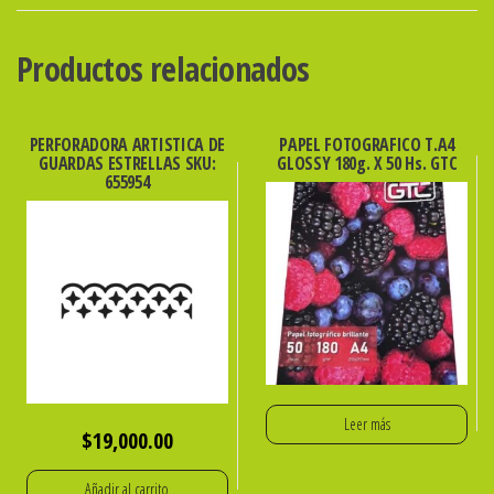
HOJAS
ibicraft
Productos relacionados
SKU:
650445
cantidad
PERFORADORA ARTISTICA DE
PAPEL FOTOGRAFICO T.A4
GUARDAS ESTRELLAS SKU:
GLOSSY 180g. X 50 Hs. GTC
655954
Leer más
$
19,000.00
Añadir al carrito