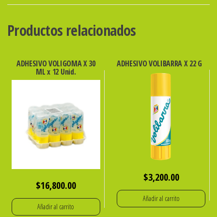
REDONDO
Nro
Productos relacionados
8
cantidad
ADHESIVO VOLIGOMA X 30
ADHESIVO VOLIBARRA X 22 G
ML x 12 Unid.
$
3,200.00
$
16,800.00
Añadir al carrito
Añadir al carrito