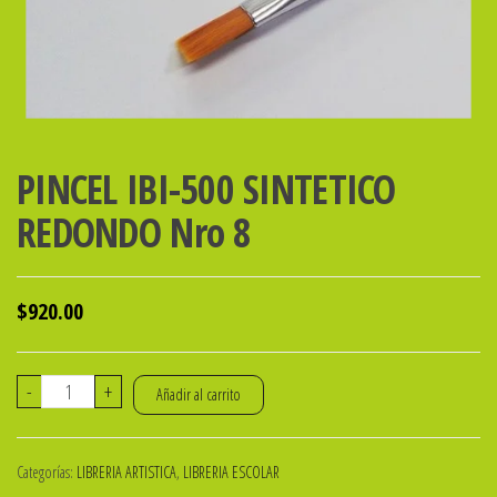
PINCEL IBI-500 SINTETICO
REDONDO Nro 8
$
920.00
PINCEL
-
+
Añadir al carrito
IBI-
500
Categorías:
LIBRERIA ARTISTICA
,
LIBRERIA ESCOLAR
SINTETICO