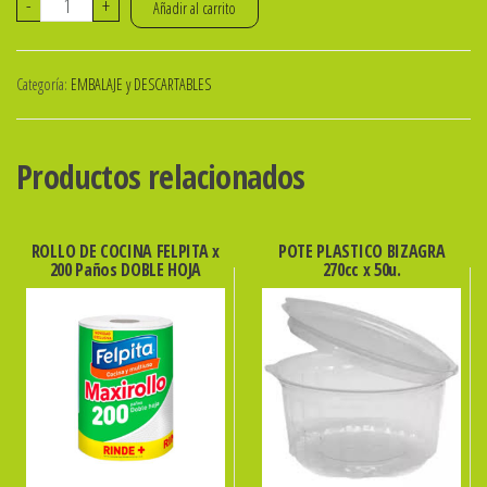
PINCHOS
-
+
Añadir al carrito
DE
BAMBU
Categoría:
EMBALAJE y DESCARTABLES
P/CATERING
9
CM
Productos relacionados
X
100U
cantidad
ROLLO DE COCINA FELPITA x
POTE PLASTICO BIZAGRA
200 Paños DOBLE HOJA
270cc x 50u.