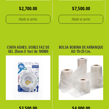
$
2,700.00
$
7,500.00
Añadir al carrito
Añadir al carrito
CINTA ADHES. DOBLE FAZ DE
BOLSA BOBINA DE ARRANQUE
GEL 25mm X 1mt ibi 100800
AD 15×25 Cm.
$
3,500.00
$
4,000.00