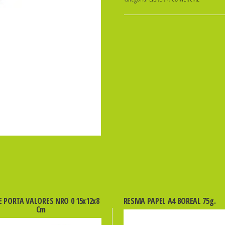
NEGRO
ibi
960170
cantidad
E PORTA VALORES NRO 0 15x12x8
RESMA PAPEL A4 BOREAL 75g.
Cm