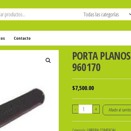
tos
Contacto
PORTA PLANOS 
960170
$
7,500.00
PORTA
-
+
Añadir al carrit
PLANOS
EXTENSIBLE
Categoría:
LIBRERIA COMERCIAL