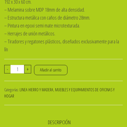
192 x 30 x 60 cm.⁣
– Melamina sobre MDP 18mm de alta densidad.⁣
– Estructura metálica con caños de diámetro 28mm.⁣
– Pintura en epoxi semi mate microtexturada.⁣
– Herrajes de unión metálicos.⁣
– Tiradores y regatones plásticos, diseñados exclusivamente para la
lín
RACK
-
+
Añadir al carrito
TV
NUR
Categorías:
LINEA HIERRO Y MADERA
,
MUEBLES Y EQUIPAMIENTOS DE OFICINAS Y
192x030x060
HOGAR
Cm
-
R09-
DESCRIPCIÓN
cantidad