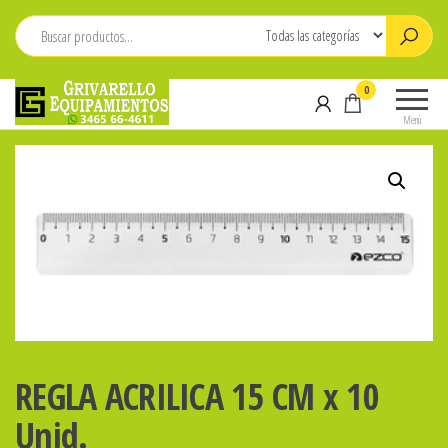
Saltar
al
contenido
Grivarello
Whatsapp:
0
Equipamientos
3465-
Menú
664611
REGLA ACRILICA 15 CM x 10
Unid.