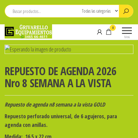
Saltar
al
contenido
Grivarello
Whatsapp:
0
Equipamientos
3465-
Menú
664611
REPUESTO DE AGENDA 2026
Nro 8 SEMANA A LA VISTA
Repuesto de agenda n8 semana a la vista GOLD
Repuesto perforado universal, de 6 agujeros, para
agenda con anillas.
Medida:
16.5 x 22 cm