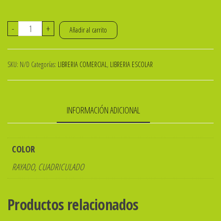
REPUESTO
-
+
Añadir al carrito
DE
HOJAS
SKU:
N/D
Categorías:
LIBRERIA COMERCIAL
,
LIBRERIA ESCOLAR
P/CARPETA
T.A4
x
INFORMACIÓN ADICIONAL
48h.
TRIUNFANTE
cantidad
COLOR
RAYADO, CUADRICULADO
Productos relacionados