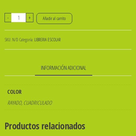
REPUESTO
-
+
Añadir al carrito
DE
HOJAS
SKU:
N/D
Categoría:
LIBRERIA ESCOLAR
P/CARPETA
T.
OFICIO
INFORMACIÓN ADICIONAL
x
48h.
RIVADAVIA
COLOR
cantidad
RAYADO, CUADRICULADO
Productos relacionados