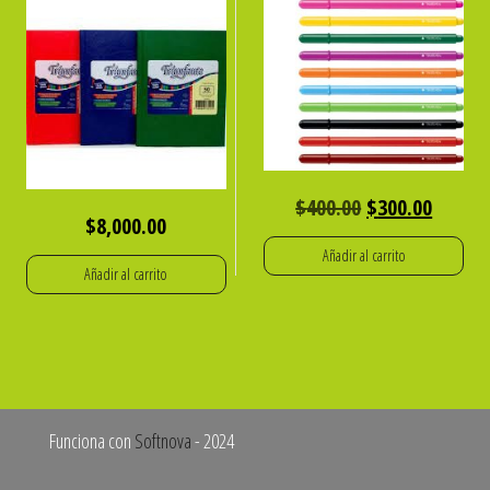
El
El
$
400.00
$
300.00
$
8,000.00
precio
precio
Añadir al carrito
original
actual
Añadir al carrito
era:
es:
$400.00.
$300.0
Funciona con
Softnova
- 2024