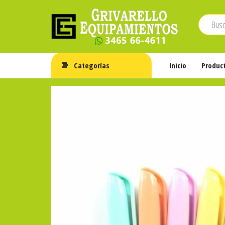
Saltar
al
contenido
Grivarello
Whatsapp:
3465-
Equipamientos
Categorías
Inicio
Produc
664611