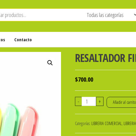
tos
Contacto
RESALTADOR FI
$
700.00
RESALTADOR
-
+
Añadir al carrit
FILGO
FINE
Categorías:
LIBRERIA COMERCIAL
,
LIBRERI
PASTEL
cantidad