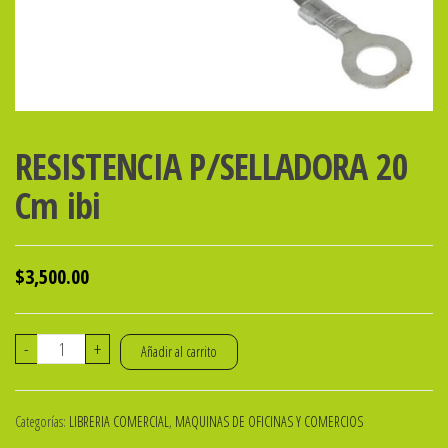
RESISTENCIA P/SELLADORA 20
Cm ibi
$
3,500.00
RESISTENCIA
-
+
Añadir al carrito
P/SELLADORA
20
Categorías:
LIBRERIA COMERCIAL
,
MAQUINAS DE OFICINAS Y COMERCIOS
Cm