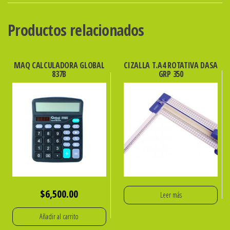
ibi
cantidad
Productos relacionados
MAQ CALCULADORA GLOBAL
CIZALLA T.A4 ROTATIVA DASA
837B
GRP 350
$
6,500.00
Leer más
Añadir al carrito