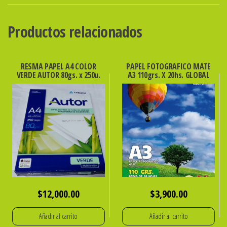
T/A4
90
Productos relacionados
GRS.X
500
HS.
RESMA PAPEL A4 COLOR
PAPEL FOTOGRAFICO MATE
VERDE AUTOR 80gs. x 250u.
A3 110grs. X 20hs. GLOBAL
cantidad
$
12,000.00
$
3,900.00
Añadir al carrito
Añadir al carrito