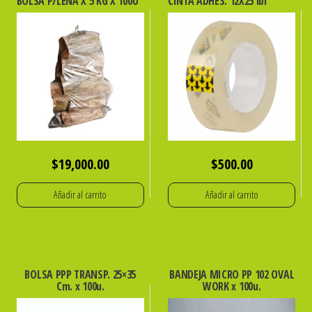
BOLSA P/LEÑA X 5 KG X 100U
CINTA ADHES. 12X25 ibi
$
19,000.00
$
500.00
Añadir al carrito
Añadir al carrito
BOLSA PPP TRANSP. 25×35
BANDEJA MICRO PP 102 OVAL
Cm. x 100u.
WORK x 100u.