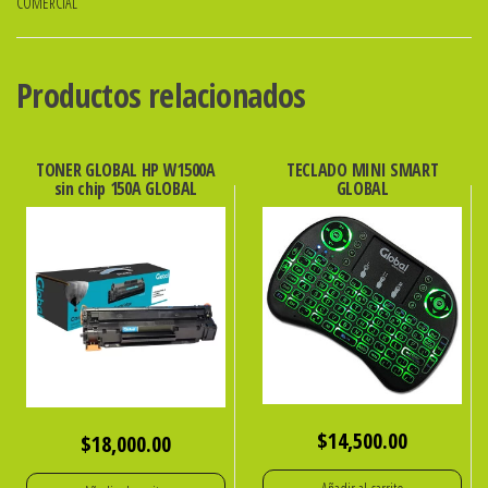
COMERCIAL
76mmx30mts.
x
10u.
Productos relacionados
cantidad
TONER GLOBAL HP W1500A
TECLADO MINI SMART
sin chip 150A GLOBAL
GLOBAL
$
14,500.00
$
18,000.00