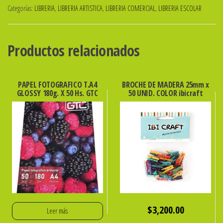
Categorías:
LIBRERIA
,
LIBRERIA ARTISTICA
,
LIBRERIA COMERCIAL
,
LIBRERIA ESCOLAR
CUCHILLAS
X
20PCS.
Productos relacionados
EISEN
ALEMANI
ibi
PAPEL FOTOGRAFICO T.A4
BROCHE DE MADERA 25mm x
GLOSSY 180g. X 50 Hs. GTC
50 UNID. COLOR ibicraft
SKU:
820052
cantidad
$
3,200.00
Leer más