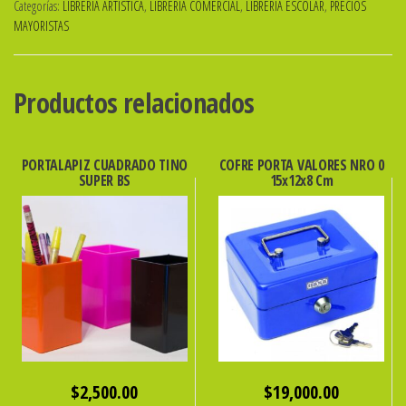
Categorías:
LIBRERIA ARTISTICA
,
LIBRERIA COMERCIAL
,
LIBRERIA ESCOLAR
,
PRECIOS
x
MAYORISTAS
24
Unid.
ibicraft
Productos relacionados
cantidad
PORTALAPIZ CUADRADO TINO
COFRE PORTA VALORES NRO 0
SUPER BS
15x12x8 Cm
$
2,500.00
$
19,000.00