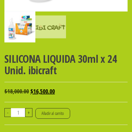
SILICONA LIQUIDA 30ml x 24
Unid. ibicraft
El
El
$
18,000.00
$
16,500.00
precio
precio
original
actual
SILICONA
-
+
Añadir al carrito
era:
es:
LIQUIDA
$18,000.00.
$16,500.00.
30ml