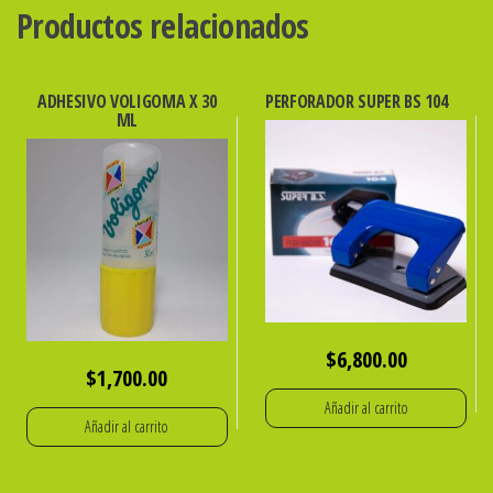
cantidad
Productos relacionados
ADHESIVO VOLIGOMA X 30
PERFORADOR SUPER BS 104
ML
$
6,800.00
$
1,700.00
Añadir al carrito
Añadir al carrito