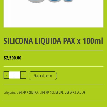
SILICONA LIQUIDA PAX x 100ml
$
2,500.00
SILICONA
-
+
Añadir al carrito
LIQUIDA
PAX
Categorías:
LIBRERIA ARTISTICA
,
LIBRERIA COMERCIAL
,
LIBRERIA ESCOLAR
x
100ml