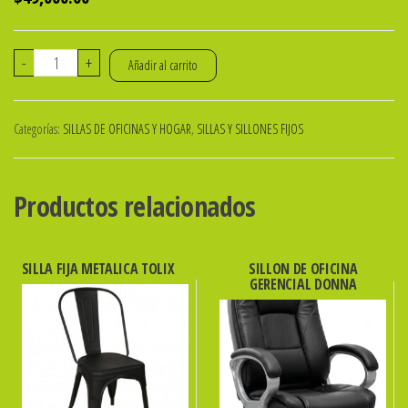
SILLA
-
+
Añadir al carrito
DE
DISEÑO
Categorías:
SILLAS DE OFICINAS Y HOGAR
,
SILLAS Y SILLONES FIJOS
MASTER
COLOR
NEGRO
Productos relacionados
APILABLE
cantidad
SILLA FIJA METALICA TOLIX
SILLON DE OFICINA
GERENCIAL DONNA