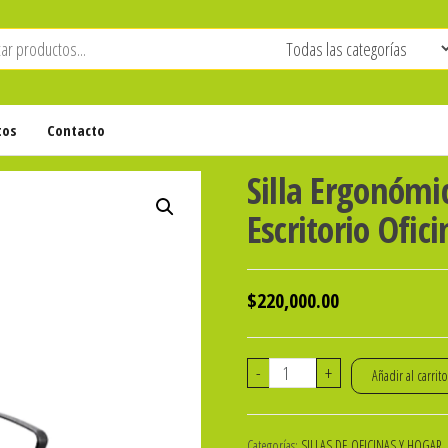
tos
Contacto
Silla Ergonómi
Escritorio Ofic
$
220,000.00
Silla
-
+
Añadir al carrit
Ergonómica
Negra
Categorías:
SILLAS DE OFICINAS Y HOGAR
,