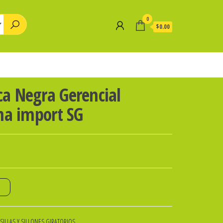
0
$0.00
ca Negra Gerencial
ina import SG
o
SILLAS Y SILLONES GIRATORIOS