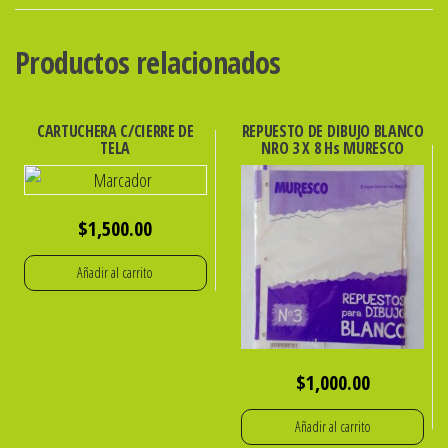
OF
IBI
Productos relacionados
SKU:
076822
cantidad
CARTUCHERA C/CIERRE DE
REPUESTO DE DIBUJO BLANCO
TELA
NRO 3 X 8 Hs MURESCO
$
1,500.00
Añadir al carrito
$
1,000.00
Añadir al carrito