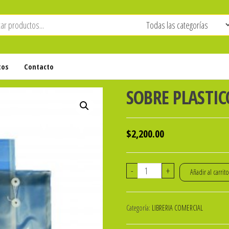
tos
Contacto
SOBRE PLASTIC
$
2,200.00
SOBRE
-
+
Añadir al carrit
PLASTICO
C/HILO
Categoría:
LIBRERIA COMERCIAL
OFICIO
THE