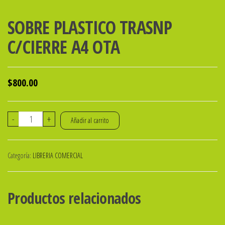
SOBRE PLASTICO TRASNP
C/CIERRE A4 OTA
$
800.00
SOBRE
-
+
Añadir al carrito
PLASTICO
TRASNP
Categoría:
LIBRERIA COMERCIAL
C/CIERRE
A4
OTA
Productos relacionados
cantidad