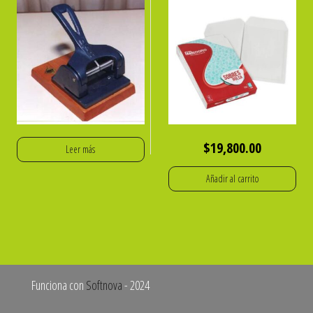
$
19,800.00
Leer más
Añadir al carrito
Funciona con
Softnova
- 2024