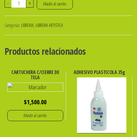
TABLERO
-
+
Añadir al carrito
CREADOR
DE
Categorías:
LIBRERIA
,
LIBRERIA ARTISTICA
LETRAS
Y
NUMEROS
Productos relacionados
ibicraft
SKU:
659032
CARTUCHERA C/CIERRE DE
ADHESIVO PLASTICOLA 35g
TELA
cantidad
$
1,500.00
Añadir al carrito