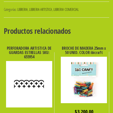
FINA
Categorías:
LIBRERIA
,
LIBRERIA ARTISTICA
,
LIBRERIA COMERCIAL
7mm.
x
10.000
Productos relacionados
MOTEX
SKU:
130198
PERFORADORA ARTISTICA DE
BROCHE DE MADERA 25mm x
GUARDAS ESTRELLAS SKU:
50 UNID. COLOR ibicraft
cantidad
655954
$
3,200.00