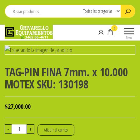
Saltar
al
contenido
Grivarello
Whatsapp:
0
Equipamientos
3465-
Menú
664611
TAG-PIN FINA 7mm. x 10.000
MOTEX SKU: 130198
$
27,000.00
TAG-
-
+
Añadir al carrito
PIN