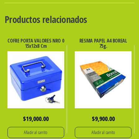
VTA
AUTOMOTOR
Productos relacionados
DISEÑO
cantidad
COFRE PORTA VALORES NRO 0
RESMA PAPEL A4 BOREAL
15x12x8 Cm
75g.
$
19,000.00
$
9,900.00
Añadir al carrito
Añadir al carrito