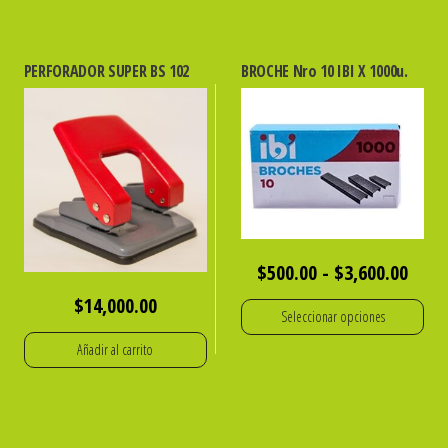
PERFORADOR SUPER BS 102
BROCHE Nro 10 IBI X 1000u.
Rang
$
500.00
-
$
3,600.00
de
$
14,000.00
Seleccionar opciones
preci
Añadir al carrito
Este
desd
producto
$500
tiene
hast
múltiples