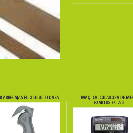
cantidad
R ABRECAJAS FILO OCULTO DASA
MAQ. CALCULADORA DE ME
EXAKTUS EX-220