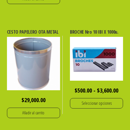
CESTO PAPELERO OTA METAL
BROCHE Nro 10 IBI X 1000u.
Rang
$
500.00
-
$
3,600.00
de
$
29,000.00
Seleccionar opciones
preci
Añadir al carrito
Este
desd
producto
$500