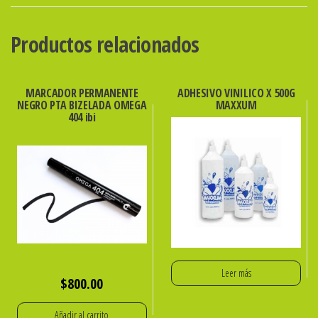
COLOR
PLAYCOLOR
Productos relacionados
cantidad
MARCADOR PERMANENTE
ADHESIVO VINILICO X 500G
NEGRO PTA BIZELADA OMEGA
MAXXUM
404 ibi
Leer más
$
800.00
Añadir al carrito