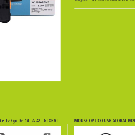
W1105A
CON
CHIP
cantidad
te Tv Fijo De 14¨ A 42¨ GLOBAL
MOUSE OPTICO USB GLOBAL M2