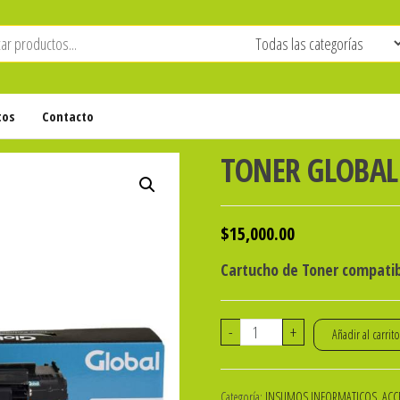
tos
Contacto
TONER GLOBAL
$
15,000.00
Cartucho de Toner compatib
TONER
-
+
Añadir al carrit
GLOBAL
P/HP
Categoría:
INSUMOS INFORMATICOS, ACCE