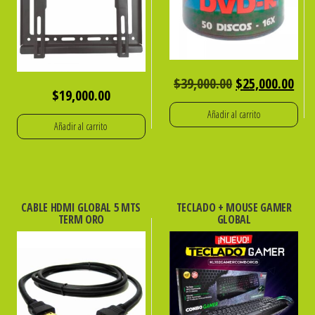
El
El
$
39,000.00
$
25,000.00
$
19,000.00
precio
pre
Añadir al carrito
original
act
Añadir al carrito
era:
es:
$39,000.00.
$25
CABLE HDMI GLOBAL 5 MTS
TECLADO + MOUSE GAMER
TERM ORO
GLOBAL